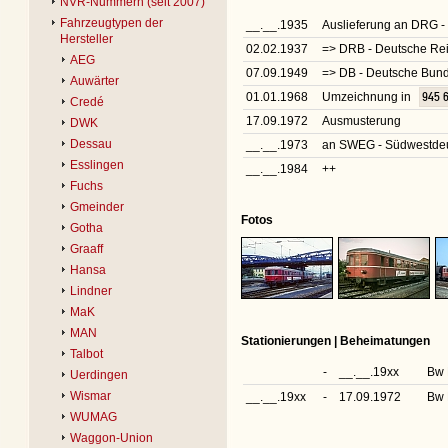
NVR-Nummern (seit 2007)
Fahrzeugtypen der
__.__.1935
Auslieferung an DRG -
Hersteller
02.02.1937
=> DRB - Deutsche R
AEG
07.09.1949
=> DB - Deutsche Bu
Auwärter
01.01.1968
Umzeichnung in
945 
Credé
17.09.1972
Ausmusterung
DWK
Dessau
__.__.1973
an SWEG - Südwestdeu
Esslingen
__.__.1984
++
Fuchs
Gmeinder
Fotos
Gotha
Graaff
Hansa
Lindner
MaK
MAN
Stationierungen | Beheimatungen
Talbot
-
__.__.19xx
Bw 
Uerdingen
Wismar
__.__.19xx
-
17.09.1972
Bw 
WUMAG
Waggon-Union