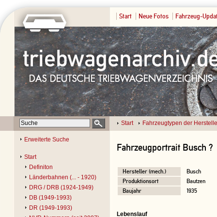
Start
Neue Fotos
Fahrzeug-Upda
Start
Fahrzeugtypen der Herstelle
Erweiterte Suche
Fahrzeugportrait Busch ?
Start
Definiton
Hersteller (mech.)
Busch
Länderbahnen (... - 1920)
Produktionsort
Bautzen
DRG / DRB (1924-1949)
Baujahr
1935
DB (1949-1993)
DR (1949-1993)
Lebenslauf