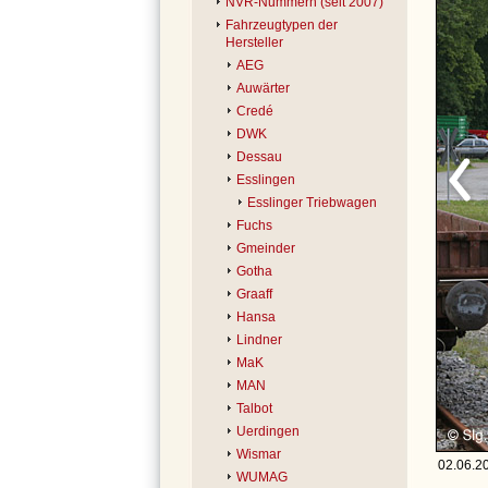
NVR-Nummern (seit 2007)
Fahrzeugtypen der
Hersteller
AEG
Auwärter
Credé
DWK
Dessau
Esslingen
Esslinger Triebwagen
Fuchs
Gmeinder
Gotha
Graaff
Hansa
Lindner
MaK
MAN
Talbot
Uerdingen
Wismar
02.06.20
WUMAG