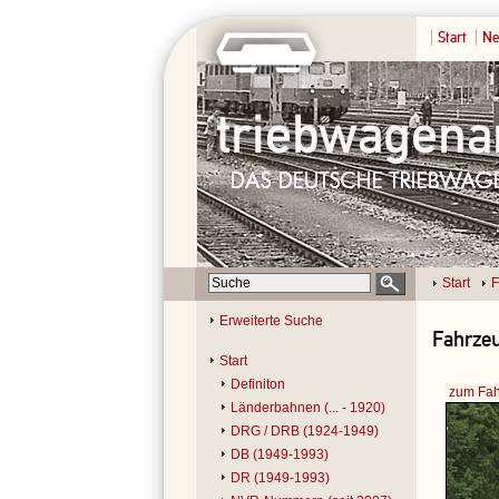
Start
Ne
Start
F
Erweiterte Suche
Fahrzeu
Start
Definiton
zum Fah
Länderbahnen (... - 1920)
DRG / DRB (1924-1949)
DB (1949-1993)
DR (1949-1993)