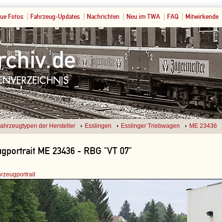
ue Fotos
Fahrzeug-Updates
Nachrichten
Neu im TWA
FAQ
Mitwirkende
ahrzeugtypen der Hersteller
Esslingen
Esslinger Triebwagen
ME 23436
gportrait ME 23436 - RBG "VT 07"
rzeugportrait