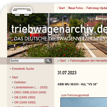
Start
Neue Fotos
Fahrzeug-Upda
Start
Fahrzeugtypen der Herstelle
Erweiterte Suche
31.07.2023
Start
Definiton
ABB WU 36103 - HzL "VS 16"
Länderbahnen (... - 1920)
DRG / DRB (1924-1949)
zum Fahrzeugportrait
DB (1949-1993)
DR (1949-1993)