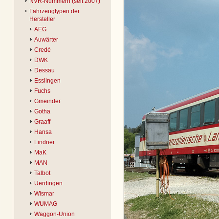
NVR-Nummern (seit 2007)
Fahrzeugtypen der
Hersteller
AEG
Auwärter
Credé
DWK
Dessau
Esslingen
Fuchs
Gmeinder
Gotha
Graaff
Hansa
Lindner
MaK
MAN
Talbot
Uerdingen
Wismar
WUMAG
Waggon-Union