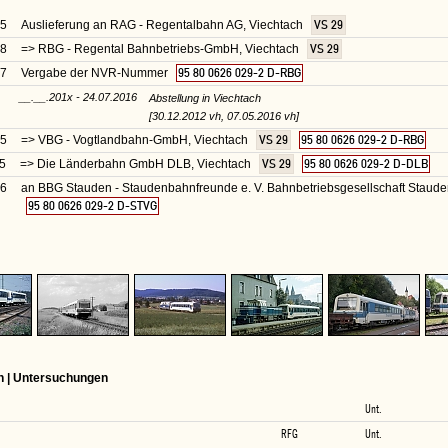
85
Auslieferung an RAG - Regentalbahn AG, Viechtach
VS 29
88
=> RBG - Regental Bahnbetriebs-GmbH, Viechtach
VS 29
07
Vergabe der NVR-Nummer
95 80 0626 029-2 D-RBG
__.__.201x - 24.07.2016
Abstellung in Viechtach
[30.12.2012 vh, 07.05.2016 vh]
15
=> VBG - Vogtlandbahn-GmbH, Viechtach
VS 29
95 80 0626 029-2 D-RBG
5
=> Die Länderbahn GmbH DLB, Viechtach
VS 29
95 80 0626 029-2 D-DLB
16
an BBG Stauden - Staudenbahnfreunde e. V. Bahnbetriebsgesellschaft Stau
95 80 0626 029-2 D-STVG
n | Untersuchungen
Unt.
RFG
Unt.