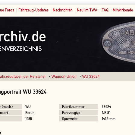
ue Fotos
Fahrzeug-Updates
Nachrichten
Neu im TWA
FAQ
Mitwirkende
ahrzeugtypen der Hersteller
Waggon-Union
WU 33624
gportrait WU 33624
r (mech.)
WU
Fabriknummer
33624
nsort
Berlin
Fahrzeugtyp
NE 81
1985
Spurweite
1435 mm
f