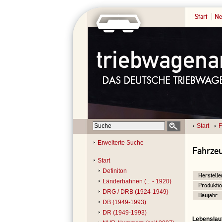
Start
Ne
Start
F
Erweiterte Suche
Fahrzeu
Start
Definiton
Herstelle
Länderbahnen (... - 1920)
Produktio
DRG / DRB (1924-1949)
Baujahr
DB (1949-1993)
DR (1949-1993)
Lebenslau