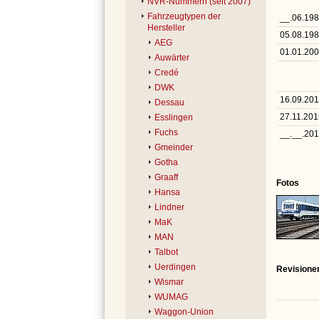
NVR-Nummern (seit 2007)
Fahrzeugtypen der
__.06.19
Hersteller
05.08.19
AEG
01.01.20
Auwärter
Credé
DWK
16.09.20
Dessau
27.11.201
Esslingen
Fuchs
__.__.20
Gmeinder
Gotha
Graaff
Fotos
Hansa
Lindner
MaK
MAN
Talbot
Uerdingen
Revisione
Wismar
WUMAG
Waggon-Union