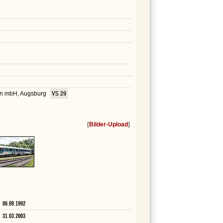
den mbH, Augsburg
VS 29
[
Bilder-Upload
]
06.09.1992
31.03.2003