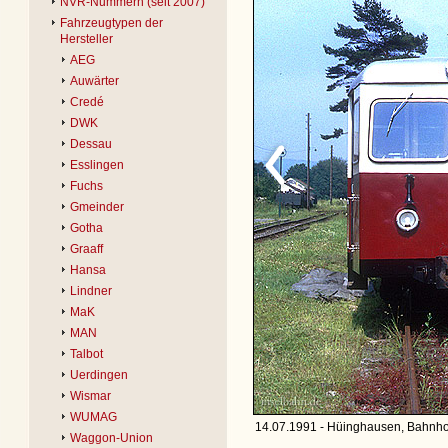
NVR-Nummern (seit 2007)
Fahrzeugtypen der
Hersteller
AEG
Auwärter
Credé
DWK
Dessau
Esslingen
Fuchs
Gmeinder
Gotha
Graaff
Hansa
Lindner
MaK
MAN
Talbot
Uerdingen
Wismar
WUMAG
14.07.1991 - Hüinghausen, Bahnhof
Waggon-Union