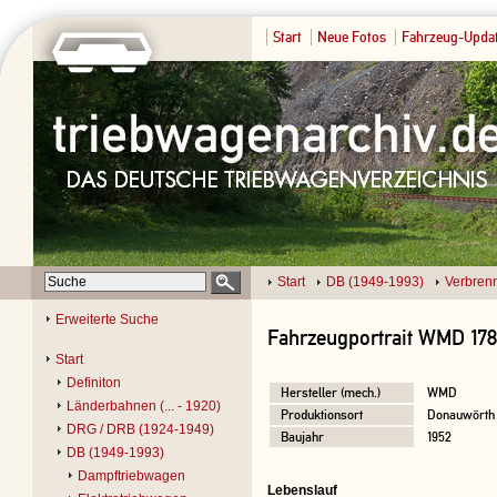
Start
Neue Fotos
Fahrzeug-Upda
Start
DB (1949-1993)
Verbren
Erweiterte Suche
Fahrzeugportrait WMD 178
Start
Definiton
Hersteller (mech.)
WMD
Länderbahnen (... - 1920)
Produktionsort
Donauwörth
DRG / DRB (1924-1949)
Baujahr
1952
DB (1949-1993)
Dampftriebwagen
Lebenslauf