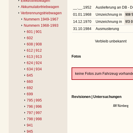
Elektrotriebwagen
Akkumulatortriebwagen
__.__.1952
Auslieferung an DB -
Verbrennungstriebwagen
01.01.1968
Umzeichnung in
908 
Nummern 1949-1967
14.12.1970
Umzeichnung in
913 0
Nummern 1968-1993
31.10.1984
Ausmusterung
601 | 901
602
Verbleib unbekannt
608 | 908
612 | 912
Fotos
613 | 913
624 | 924
634 | 934
keine Fotos zum Fahrzeug vorhand
645
660
692
699
Revisionen | Untersuchungen
795 | 995
AW Nürnberg
796 | 996
797 | 997
798 | 998
941
945