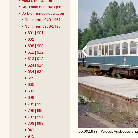
Elektrotriebwagen
Akkumulatortriebwagen
Verbrennungstriebwagen
Nummern 1949-1967
Nummern 1968-1993
601 | 901
602
608 | 908
612 | 912
613 | 913
624 | 924
634 | 934
645
660
692
699
795 | 995
796 | 996
797 | 997
798 | 998
941
05.08.1988 - Kassel, Ausbesserung
945