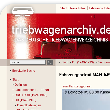
Start
Neue Fotos
Fahrzeug-Upda
Start
DB (1949-1993)
Verbren
Erweiterte Suche
Fahrzeugportrait MAN 1465
Start
Definiton
zum Fahrzeugportrait
Länderbahnen (... - 1920)
DRG / DRB (1924-1949)
DB (1949-1993)
Dampftriebwagen