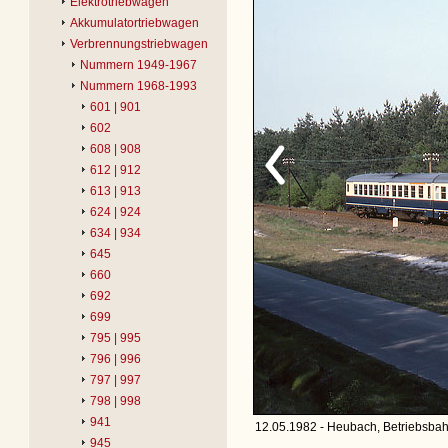
Elektrotriebwagen
Akkumulatortriebwagen
Verbrennungstriebwagen
Nummern 1949-1967
Nummern 1968-1993
601 | 901
602
608 | 908
612 | 912
613 | 913
624 | 924
634 | 934
645
660
692
699
795 | 995
796 | 996
797 | 997
798 | 998
941
12.05.1982 - Heubach, Betriebsbah
945