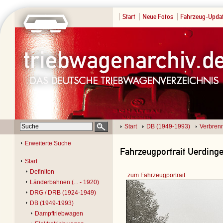
Start
Neue Fotos
Fahrzeug-Upda
Start
DB (1949-1993)
Verbren
Erweiterte Suche
Fahrzeugportrait Uerdinge
Start
Definiton
zum Fahrzeugportrait
Länderbahnen (... - 1920)
DRG / DRB (1924-1949)
DB (1949-1993)
Dampftriebwagen