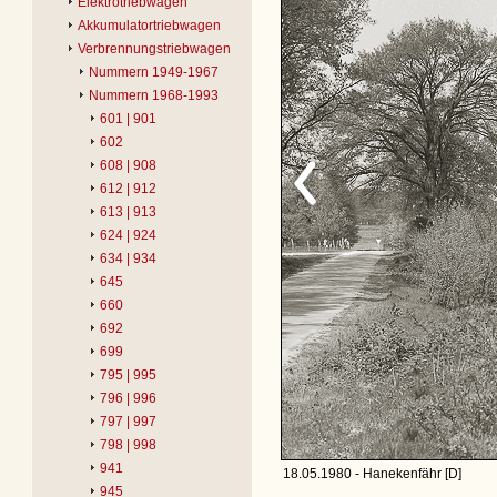
Elektrotriebwagen
Akkumulatortriebwagen
Verbrennungstriebwagen
Nummern 1949-1967
Nummern 1968-1993
601 | 901
602
608 | 908
612 | 912
613 | 913
624 | 924
634 | 934
645
660
692
699
795 | 995
796 | 996
797 | 997
798 | 998
941
18.05.1980 - Hanekenfähr [D]
945