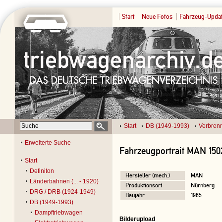
Start
Neue Fotos
Fahrzeug-Upda
Start
DB (1949-1993)
Verbren
Erweiterte Suche
Fahrzeugportrait MAN 150
Start
Definiton
Hersteller (mech.)
MAN
Länderbahnen (... - 1920)
Produktionsort
Nürnberg
DRG / DRB (1924-1949)
Baujahr
1965
DB (1949-1993)
Dampftriebwagen
Bilderupload