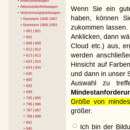
Elektrotriebwagen
Akkumulatortriebwagen
Wenn Sie ein gute
Verbrennungstriebwagen
haben, können Si
Nummern 1949-1967
Nummern 1968-1993
zukommen lassen. B
601 | 901
Anklicken, dann wäh
602
608 | 908
Cloud etc.) aus, e
612 | 912
werden anschließe
613 | 913
624 | 924
Hinsicht auf Farbe
634 | 934
und dann in unser S
645
660
Auswahl zu treff
692
Mindestanforderu
699
795 | 995
Größe von mindes
796 | 996
größer.
797 | 997
798 | 998
941
Ich bin der Bil
945