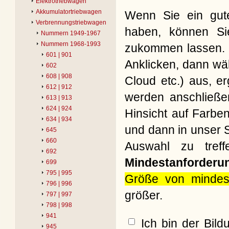
Elektrotriebwagen
Akkumulatortriebwagen
Wenn Sie ein gute
Verbrennungstriebwagen
haben, können Si
Nummern 1949-1967
Nummern 1968-1993
zukommen lassen. B
601 | 901
Anklicken, dann wäh
602
608 | 908
Cloud etc.) aus, e
612 | 912
werden anschließe
613 | 913
624 | 924
Hinsicht auf Farbe
634 | 934
und dann in unser S
645
660
Auswahl zu treff
692
Mindestanforderu
699
795 | 995
Größe von mindes
796 | 996
größer.
797 | 997
798 | 998
941
Ich bin der Bil
945