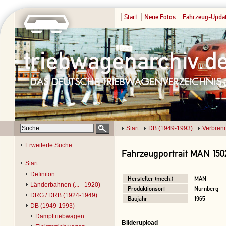
Start
Neue Fotos
Fahrzeug-Upda
Start
DB (1949-1993)
Verbren
Erweiterte Suche
Fahrzeugportrait MAN 150
Start
Definiton
Hersteller (mech.)
MAN
Länderbahnen (... - 1920)
Produktionsort
Nürnberg
DRG / DRB (1924-1949)
Baujahr
1965
DB (1949-1993)
Dampftriebwagen
Bilderupload