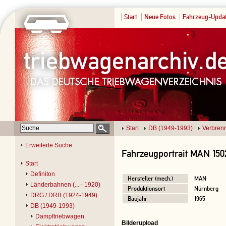
Start
Neue Fotos
Fahrzeug-Upda
Start
DB (1949-1993)
Verbren
Erweiterte Suche
Fahrzeugportrait MAN 150
Start
Definiton
Hersteller (mech.)
MAN
Länderbahnen (... - 1920)
Produktionsort
Nürnberg
DRG / DRB (1924-1949)
Baujahr
1965
DB (1949-1993)
Dampftriebwagen
Bilderupload