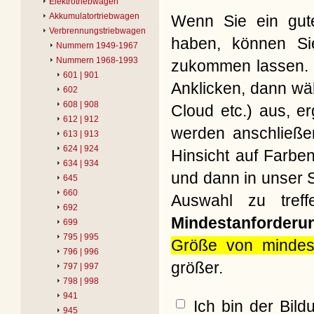
Elektrotriebwagen
Akkumulatortriebwagen
Wenn Sie ein gute
Verbrennungstriebwagen
haben, können Si
Nummern 1949-1967
Nummern 1968-1993
zukommen lassen. B
601 | 901
Anklicken, dann wäh
602
608 | 908
Cloud etc.) aus, e
612 | 912
werden anschließe
613 | 913
624 | 924
Hinsicht auf Farbe
634 | 934
und dann in unser S
645
660
Auswahl zu treff
692
Mindestanforderu
699
795 | 995
Größe von mindes
796 | 996
größer.
797 | 997
798 | 998
941
Ich bin der Bil
945