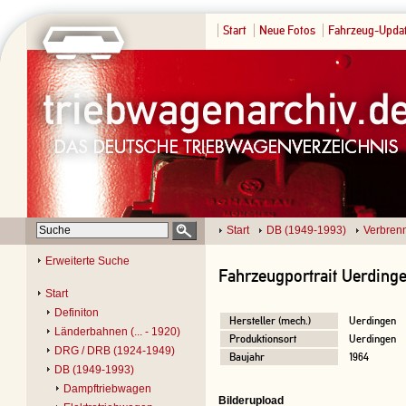
Start
Neue Fotos
Fahrzeug-Upda
Start
DB (1949-1993)
Verbren
Erweiterte Suche
Fahrzeugportrait Uerding
Start
Definiton
Hersteller (mech.)
Uerdingen
Länderbahnen (... - 1920)
Produktionsort
Uerdingen
DRG / DRB (1924-1949)
Baujahr
1964
DB (1949-1993)
Dampftriebwagen
Bilderupload