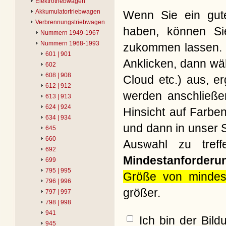
Elektrotriebwagen
Akkumulatortriebwagen
Wenn Sie ein gute
Verbrennungstriebwagen
haben, können Si
Nummern 1949-1967
Nummern 1968-1993
zukommen lassen. B
601 | 901
Anklicken, dann wäh
602
608 | 908
Cloud etc.) aus, e
612 | 912
werden anschließe
613 | 913
624 | 924
Hinsicht auf Farbe
634 | 934
und dann in unser S
645
660
Auswahl zu treff
692
Mindestanforderu
699
795 | 995
Größe von mindes
796 | 996
größer.
797 | 997
798 | 998
941
Ich bin der Bil
945