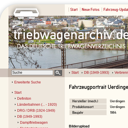
Start
Neue Fotos
Fahrzeug-Upda
Start
DB (1949-1993)
Verbren
Erweiterte Suche
Fahrzeugportrait Uerding
Start
Definiton
Hersteller (mech.)
Uerdingen
Länderbahnen (... - 1920)
Produktionsort
Uerdingen
DRG / DRB (1924-1949)
Baujahr
1964
DB (1949-1993)
Dampftriebwagen
Bilderupload