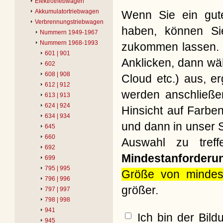
Elektrotriebwagen
Akkumulatortriebwagen
Wenn Sie ein gute
Verbrennungstriebwagen
haben, können Si
Nummern 1949-1967
Nummern 1968-1993
zukommen lassen. B
601 | 901
Anklicken, dann wäh
602
608 | 908
Cloud etc.) aus, e
612 | 912
werden anschließe
613 | 913
624 | 924
Hinsicht auf Farbe
634 | 934
und dann in unser S
645
660
Auswahl zu treff
692
Mindestanforderu
699
795 | 995
Größe von mindes
796 | 996
größer.
797 | 997
798 | 998
941
Ich bin der Bil
945