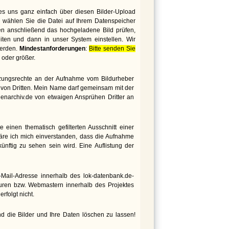
es uns ganz einfach über diesen Bilder-Upload
 wählen Sie die Datei auf Ihrem Datenspeicher
den anschließend das hochgeladene Bild prüfen,
iten und dann in unser System einstellen. Wir
werden.
Mindestanforderungen
:
Bitte senden Sie
oder größer.
utzungsrechte an der Aufnahme vom Bildurheber
te von Dritten. Mein Name darf gemeinsam mit der
genarchiv.de von etwaigen Ansprühen Dritter an
 einen thematisch gefilterten Ausschnitt einer
äre ich mich einverstanden, dass die Aufnahme
nftig zu sehen sein wird. Eine Auflistung der
ail-Adresse innerhalb des lok-datenbank.de-
euren bzw. Webmastern innerhalb des Projektes
rfolgt nicht.
d die Bilder und Ihre Daten löschen zu lassen!