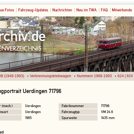
ue Fotos
Fahrzeug-Updates
Nachrichten
Neu im TWA
FAQ
Mitwirkende
B (1949-1993)
Verbrennungstriebwagen
Nummern 1968-1993
624 | 924
gportrait Uerdingen 71796
r (mech.)
Uerdingen
Fabriknummer
71796
nsort
Uerdingen
Fahrzeugtyp
VM 24.6
1965
Spurweite
1435 mm
ad