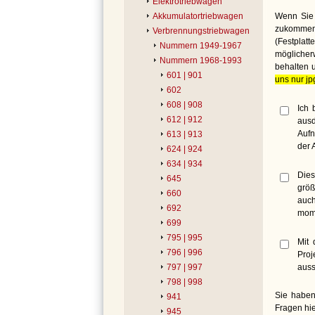
Elektrotriebwagen
Wenn Sie 
Akkumulatortriebwagen
zukommen 
Verbrennungstriebwagen
(Festplat
Nummern 1949-1967
möglicher
Nummern 1968-1993
behalten 
601 | 901
uns nur jp
602
608 | 908
Ich 
612 | 912
ausd
Aufn
613 | 913
der 
624 | 924
634 | 934
Dies
645
größ
660
auch
692
mome
699
795 | 995
Mit 
796 | 996
Proj
auss
797 | 997
798 | 998
Sie haben
941
Fragen hie
945