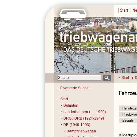
Start
Ne
Start
D
Erweiterte Suche
Fahrzeu
Start
Definiton
Herstelle
Länderbahnen (... - 1920)
Produktio
DRG / DRB (1924-1949)
Baujahr
DB (1949-1993)
Dampftriebwagen
Bilderuplo