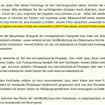
ein gutes Foto dieses Fahrzeugs für das Fahrzeugportrait haben, können Sie 
lassen. Bitte bestätigen Sie die nachfolgenden Angaben durch Anklicken, dann
te, Cloud etc.) aus, ergänzen die Angaben und schicken es ab - fertig! Wir wer
weise in Hinsicht auf Farben und Kontraste sowie Bildausschnitt etwas bearbe
uns das Recht vor, eine Auswahl zu treffen, welche Fotos tatsächlich verwendet 
g-Dateien mit einer Größe von mindestens 1000 Pixeln Breite und 800 Pixeln Höhe
bin der Bildurheber (Fotograf) der hochgeladenen Fotografie bzw. habe die N
rücklich erhalten, sowie verletze mit der Veröffentlichung des Bildes keine Rech
ahme erscheinen. Hiermit befreie ich das lok-datenbank.de-Projekt und triebwa
Aufnahme.
e Webseite ist Teil des lok-datenbank.de-Projektes. Das heißt, dass diese Seite
eren Daten- und Fotosammlung darstellt. Mit dem Hochladen meines Bildes erkl
 ggf. auf einer anderen Homepage des lok-datenbank.de-Projektes jetzt oder kü
ntan betriebenen Seiten finden Sie unter www.lok-datenbank.de.
dem Hochladen erkläre ich mich einverstanden, dass mein Name und mein E-M
ektes für eventuelle Rückfragen elektronisch gespeichert wird und den Redakt
chließlich für diesen Zweck zur Verfügung gestellt wird. Eine Herausgabe an Dritte e
 jederzeit das Recht, der Veröffentlichung Ihrer Aufnahmen zu widersprechen un
rzu beantworten wir Ihnen gerne.