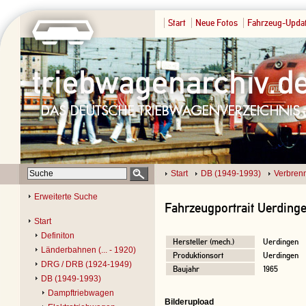
Start
Neue Fotos
Fahrzeug-Upda
Start
DB (1949-1993)
Verbren
Erweiterte Suche
Fahrzeugportrait Uerding
Start
Definiton
Hersteller (mech.)
Uerdingen
Länderbahnen (... - 1920)
Produktionsort
Uerdingen
DRG / DRB (1924-1949)
Baujahr
1965
DB (1949-1993)
Dampftriebwagen
Bilderupload