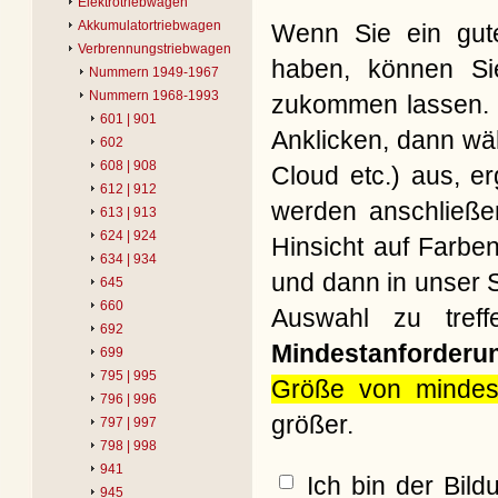
Elektrotriebwagen
Akkumulatortriebwagen
Wenn Sie ein gute
Verbrennungstriebwagen
haben, können Si
Nummern 1949-1967
Nummern 1968-1993
zukommen lassen. B
601 | 901
Anklicken, dann wäh
602
608 | 908
Cloud etc.) aus, e
612 | 912
werden anschließe
613 | 913
624 | 924
Hinsicht auf Farbe
634 | 934
und dann in unser S
645
660
Auswahl zu treff
692
Mindestanforderu
699
795 | 995
Größe von mindes
796 | 996
größer.
797 | 997
798 | 998
941
Ich bin der Bil
945