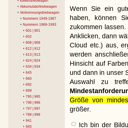
Elektrotriebwagen
Akkumulatortriebwagen
Wenn Sie ein gute
Verbrennungstriebwagen
haben, können Si
Nummern 1949-1967
Nummern 1968-1993
zukommen lassen. B
601 | 901
Anklicken, dann wäh
602
608 | 908
Cloud etc.) aus, e
612 | 912
werden anschließe
613 | 913
624 | 924
Hinsicht auf Farbe
634 | 934
und dann in unser S
645
660
Auswahl zu treff
692
Mindestanforderu
699
795 | 995
Größe von mindes
796 | 996
größer.
797 | 997
798 | 998
941
Ich bin der Bil
945