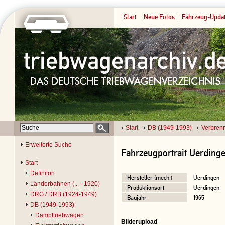
Start
Neue Fotos
Fahrzeug-Upda
Start
DB (1949-1993)
Verbren
Erweiterte Suche
Fahrzeugportrait Uerding
Start
Definiton
Hersteller (mech.)
Uerdingen
Länderbahnen (... - 1920)
Produktionsort
Uerdingen
DRG / DRB (1924-1949)
Baujahr
1965
DB (1949-1993)
Dampftriebwagen
Bilderupload