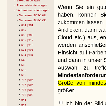
Elektrotriebwagen
Akkumulatortriebwagen
Wenn Sie ein gute
Verbrennungstriebwagen
haben, können Si
Nummern 1949-1967
Nummern 1968-1993
zukommen lassen. B
601 | 901
Anklicken, dann wäh
602
608 | 908
Cloud etc.) aus, e
612 | 912
werden anschließe
613 | 913
624 | 924
Hinsicht auf Farbe
634 | 934
und dann in unser S
645
660
Auswahl zu treff
692
Mindestanforderu
699
795 | 995
Größe von mindes
796 | 996
größer.
797 | 997
798 | 998
941
Ich bin der Bil
945