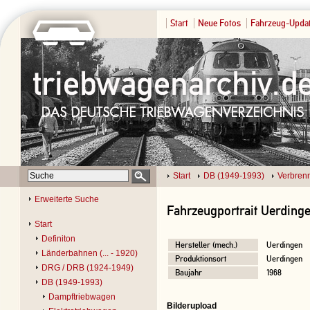
Start
Neue Fotos
Fahrzeug-Upda
Start
DB (1949-1993)
Verbren
Erweiterte Suche
Fahrzeugportrait Uerding
Start
Definiton
Hersteller (mech.)
Uerdingen
Länderbahnen (... - 1920)
Produktionsort
Uerdingen
DRG / DRB (1924-1949)
Baujahr
1968
DB (1949-1993)
Dampftriebwagen
Bilderupload