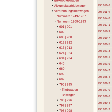
Elektrotriebwagen
995 010-6
Akkumulatortriebwagen
Verbrennungstriebwagen
995 011-4
Nummern 1949-1967
995 014-8
Nummern 1968-1993
995 017-1
601 | 901
995 018-9
602
608 | 908
995 019-7
612 | 912
995 020-5
613 | 913
995 021-3
624 | 924
995 022-1
634 | 934
645
995 023-9
660
995 024-7
692
995 025-4
699
995 026-2
795 | 995
Triebwagen
995 027-0
Beiwagen
995 029-6
796 | 996
995 030-4
797 | 997
995 031-2
798 | 998