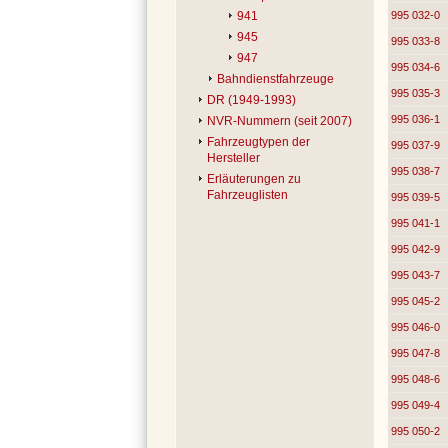
995 032-0
941
945
995 033-8
947
995 034-6
Bahndienstfahrzeuge
995 035-3
DR (1949-1993)
995 036-1
NVR-Nummern (seit 2007)
Fahrzeugtypen der
995 037-9
Hersteller
995 038-7
Erläuterungen zu
Fahrzeuglisten
995 039-5
995 041-1
995 042-9
995 043-7
995 045-2
995 046-0
995 047-8
995 048-6
995 049-4
995 050-2