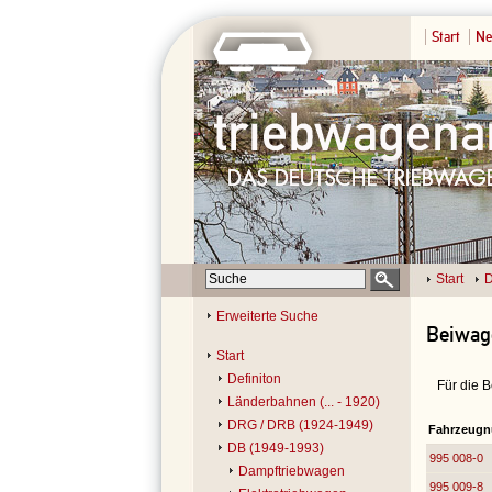
Start
Ne
Start
D
Erweiterte Suche
Beiwage
Start
Definiton
Für die 
Länderbahnen (... - 1920)
DRG / DRB (1924-1949)
Fahrzeug
DB (1949-1993)
995 008-0
Dampftriebwagen
995 009-8