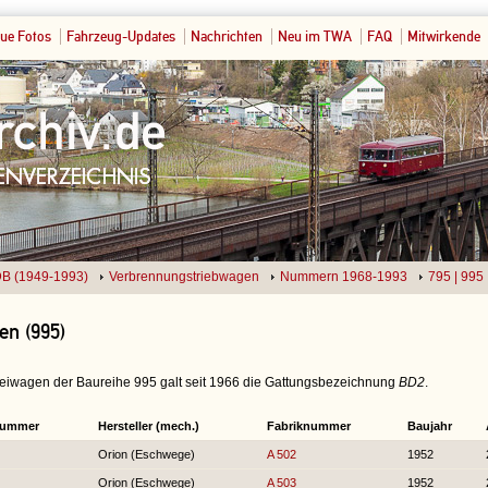
ue Fotos
Fahrzeug-Updates
Nachrichten
Neu im TWA
FAQ
Mitwirkende
B (1949-1993)
Verbrennungstriebwagen
Nummern 1968-1993
795 | 995
n (995)
Beiwagen der Baureihe 995 galt seit
1966 die Gattungsbezeichnung
BD2
.
nummer
Hersteller (mech.)
Fabriknummer
Baujahr
Orion (Eschwege)
A 502
1952
Orion (Eschwege)
A 503
1952