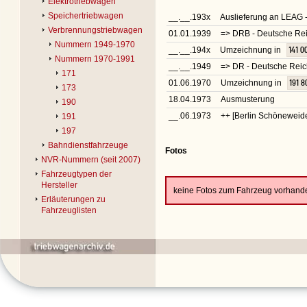
Elektrotriebwagen
Speichertriebwagen
__.__.193x
Auslieferung an LEAG -
Verbrennungstriebwagen
01.01.1939
=> DRB - Deutsche Rei
Nummern 1949-1970
__.__.194x
Umzeichnung in
141 0
Nummern 1970-1991
__.__.1949
=> DR - Deutsche Rei
171
01.06.1970
Umzeichnung in
191 8
173
18.04.1973
Ausmusterung
190
__.06.1973
++ [Berlin Schöneweid
191
197
Bahndienstfahrzeuge
Fotos
NVR-Nummern (seit 2007)
Fahrzeugtypen der
Hersteller
keine Fotos zum Fahrzeug vorhand
Erläuterungen zu
Fahrzeuglisten